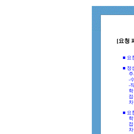
[요청 
■ 
■ 
주
-수
-
학
접
차
■ 요
학번
접속
차단