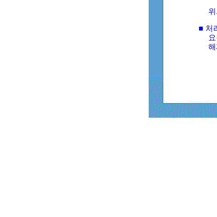
위
■ 처
요
해